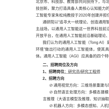
北京市、科技部、教育部共同扶持下，与
技创新，聚力打造具备人类核心认知能力
工智能专家朱松纯教授于
2020
年创建并担
通研院以“追寻大一统理论、创造通用
主战场，以通用人工智能这一世界科技前
开放平台，在通用人工智能前沿基础理论
我们认为的通用人工智能（
Tong AI
）
环境
”
做出行动的通用人工智能体，使其具
体。通用人工智能（
AGI
）应具备的四个特
二、招聘岗位及方向
1
、招聘岗位
：研究员
/
研究工程师
2
、招聘方向
Ø
通用视觉方向：三维场景重建与
Ø
自然语言处理方向：多模态建模
言推理（大语言模型及推理、知识抽取
Ø
机器人方向：多模态感知、人机