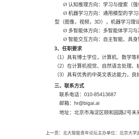
Ø
认知推理方向：学习与搜索（强
Ø
机器学习方向：通用模型的学习
型（图像，视频，
3D
），机器学习理
Ø
多智能体方向：多智能体学习与
Ø
智能交互方向：自主智能、具身
3
、任职要求
（
1
）具有博士学位，计算机、数学等
（
2
）在计算机视觉、自然语言处理、
（
3
）具有优秀的中英文表达能力，良
三、联系方式
联系电话：
010-85413687
邮
箱：
hr@bigai.ai
地址：北京市海淀区颐和园路
2
号未
上一页：
北大智能青年论坛主办单位：北京大学