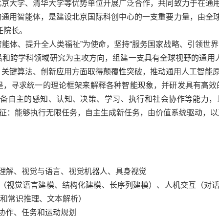
北京大学、清华大学等优势单位开展广泛合作，共同致力于在通
的通用智能体，是建设北京国际科创中心的一支重要力量，由全
任院长。
智能体、提升全人类福祉”为使命，坚持“服务国家战略、引领世
沿和跨学科领域研究为主攻方向，组建一支具有全球视野的通用
、关键算法、创新应用方面取得颠覆性突破，推动通用人工智能
是，寻求统一的理论框架来解释各种智能现象，并研发具有高效
备自主的感知、认知、决策、学习、执行和社会协作等能力，
征：能够执行无限任务，自主生成新任务，由价值系统驱动，以
理解、视觉与语言、视觉机器人、具身视觉
（视觉语言建模、结构化建模、长序列建模）、人机交互（对
和常识推理、文本解析）
协作、任务和运动规划