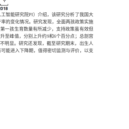
人工智能研究院
PI
）介绍，该研究分析了我国大
产率的变化情况。研究发现，全面两孩政策实施
比第一孩生育数量有所减少，支持政策虽有效但
后升至峰值，分别上升约
9
和
6
个百分点；总剖宫
不明显。研究还发现，截至研究期末，出生人
有可能进入下降期，值得密切监测与评价，以支