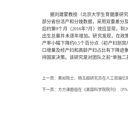
据刘建蒙教授（北京大学生育健康研
部分省份活产和分娩数据，采用双重差分
后约第
9
个月（
2016
年
7
月）效应显现，到
2
出生总量并未逐年增加。研究发现，在政
产率小幅下降约
0.5
个百分点（初产妇剖宫
口增量及经产妇和高龄产妇占比有下降迹
持国家决策。该研究是对团队之前
“
单独二
上一页：
黄如院士、杨玉超研究员在人工双端忆
下一页：
方方课题组在《美国科学院院刊》（PN