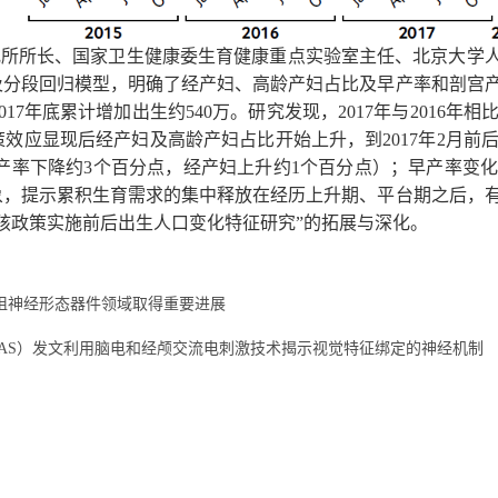
究所所长、国家卫生健康委生育健康重点实验室主任、北京大学
及分段回归模型，明确了经产妇、高龄产妇占比及早产率和剖宫
017
年底累计增加出生约
540
万。研究发现，
2017
年与
2016
年相
策效应显现后经产妇及高龄产妇占比开始上升，到
2017
年
2
月前
产率下降约
3
个百分点，经产妇上升约
1
个百分点）；早产率变化
象，提示累积生育需求的集中释放在经历上升期、平台期之后，
孩政策实施前后出生人口变化特征研究
”
的拓展与深化。
阻神经形态器件领域取得重要进展
AS）发文利用脑电和经颅交流电刺激技术揭示视觉特征绑定的神经机制