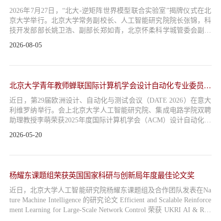
招贤纳士
2026年7月27日，“北大-逆矩阵世界模型联合实验室”揭牌仪式在北
京大学举行。北京大学常务副校长、人工智能研究院院长张锦，科
技开发部部长姚卫浩、副部长郑如青，北京怀柔科学城管委会副主
联系我们
任、区政府副区长韩健，北京智源人工智能研究院院长王仲远，北
2026-08-05
大-逆矩阵世界模型联合实验室主任陈博远，北京逆矩阵科技有限
学生
公司联合创始人兼首席执行官吉嘉铭、联合创始人兼首席技术官戴
俊韬以及学生代表等参加活动。活动由北京大学人工智能研究院院
长助理杨耀东主持。...
校友
北京大学青年教师蝉联国际计算机学会设计自动化专业委员会
杰出新晋教师奖
近日，第29届欧洲设计、自动化与测试会议（DATE 2026）在意大
利维罗纳举行。会上北京大学人工智能研究院、集成电路学院双聘
助理教授李萌荣获2025年度国际计算机学会（ACM）设计自动化专
业委员会（SIGDA）杰出新晋教师奖（Outstanding New Faculty Aw
2026-05-20
ard）。这也是继2024年度北京大学人工智能研究院、集成电路学
院双聘助理教授燕博南荣获该奖项后，北大青年教师蝉联这一国际
荣誉。近两年北大获奖人简介：2025年度获奖者：李萌李萌，北京
大学人工智能研究院、...
杨耀东课题组荣获英国国家科研与创新局年度最佳论文奖
近日，北京大学人工智能研究院杨耀东课题组及合作团队发表在Na
ture Machine Intelligence 的研究论文 Efficient and Scalable Reinforce
ment Learning for Large-Scale Network Control 荣获 UKRI AI & Rob
otics Research Awards 2026 Best Research Paper 奖项。该奖项由英国