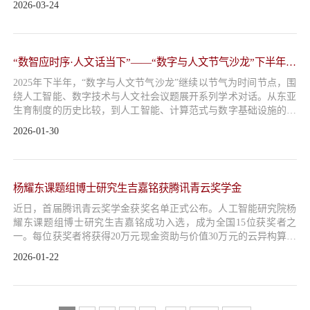
2026-03-24
国家科研与创新局（UK Research and Innovation, UKRI）主办，面
向人工智能与机器人领域年度代表性研究成果，综合考量工作的原
创性、学术质量与现实影响。...
“数智应时序·人文话当下”——“数字与人文节气沙龙”下半年系
列活动总结
2025年下半年，“数字与人文节气沙龙”继续以节气为时间节点，围
绕人工智能、数字技术与人文社会议题展开系列学术对话。从东亚
生育制度的历史比较，到人工智能、计算范式与数字基础设施的前
沿议题，再到司法、教育、老龄化与文明研究中的现实问题，沙龙
2026-01-30
旨在搭建技术逻辑与人文社会之间的交流平台，将技术发展置于历
史、制度与现实问题的语境之中，极大拓展了数字技术与人文研究
交叉融合的讨论深度与广度。·白露篇：东亚生育制度传统之比
较 ...
杨耀东课题组博士研究生吉嘉铭获腾讯青云奖学金
近日，首届腾讯青云奖学金获奖名单正式公布。人工智能研究院杨
耀东课题组博士研究生吉嘉铭成功入选，成为全国15位获奖者之
一。每位获奖者将获得20万元现金资助与价值30万元的云异构算力
资源，并进入专属的产学研交流平台，获得多元成长支持与深度学
2026-01-22
术交流机会。 腾讯青云奖学金聚焦人工智能前沿领域，旨在激发
青年科研人才的创新潜能。本届评选吸引来自70余所高校、近400
名优秀学子参与，研究方向覆盖大语言模型、多模态智能、AI ...