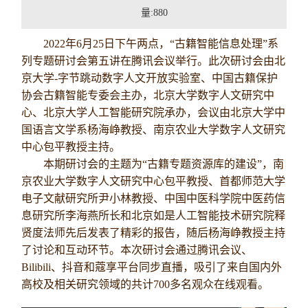
招贤纳士
量:
880
2022
年
6
月
25
日下午两点，“古籍智能信息处理”系
联系我们
列专题研讨会第五讲在腾讯会议举行。此次研讨会由北
京大学
-
字节跳动数字人文开放实验室、中国古籍保护
学生
协会古籍智能专委会主办，北京大学数字人文研究中
心、北京大学人工智能研究院承办，会议由北京大学中
校友
国语言文学系杨海峥教授、南京农业大学数字人文研究
中心包平教授主持。
本期研讨会的主题为“古籍专题资源库的建设”，南
京农业大学数字人文研究中心包平教授、首都师范大学
电子文献研究所尹小林教授、中国中医科学院中医药信
息研究所李海燕所长和北京如是人工智能技术研究院释
贤度法师先后发表了精彩的报告，随后杨海峥教授主持
了讨论和互动环节。本次研讨会通过腾讯会议、
Bilibili
、抖音和蔻享平台同步直播，吸引了来自国内外
高校及相关研究领域的共计
700
多名观众在线观看。