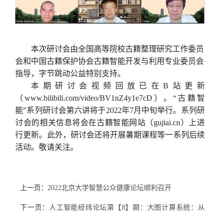
本次研讨会由全国高等院校古籍整理研究工作委员
会和中国古籍保护协会古籍智能开发与利用专业委员会
指导，字节跳动公益特别支持。
本期研讨会视频回放已在
B
站更新
（
www.bilibili.com/video/BV1nZ4y1e7cD
）。
“
古籍智
能
”
系列研讨会第六讲将于
2022
年
7
月中旬举行。系列研
讨会的相关信息将会在古籍智能网站（
gujiai.cn
）上进
行更新。此外，研讨会还将开展暑期课程等一系列后续
活动。敬请关注。
上一页：
2022北京大学智慧公众健康论坛顺利召开
下一页：
人工智能经纬论坛第【8】期：大图计算系统：从