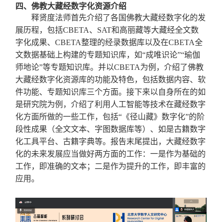
四、佛教大藏经数字化资源介绍
释贤度法师首先介绍了各国佛教大藏经数字化的发
展历程，包括
CBETA
、
SAT
和高丽藏等大藏经全文数
字化成果、
CBETA
整理的经录数据库以及在
CBETA
全
文数据基础上构建的专题知识库，如
“
成唯识论
”“
瑜伽
师地论
”
等专题知识库。并以
CBETA
为例，介绍了佛教
大藏经数字化资源库的功能及特色，包括数据内容、软
件功能、专题知识库三个方面。接下来以自身所在的如
是研究院为例，介绍了利用人工智能等技术在藏经数字
化方面所做的一些工作，包括
“
《径山藏》数字化
”
的阶
段性成果（全文文本、字图数据库等）、如是古籍数字
化工具平台、古籍字典等。报告末尾提出，大藏经数字
化的未来发展应当做好两方面的工作：一是作为基础的
工作，即准确的文本；二是作为提升的工作，即丰富的
应用。