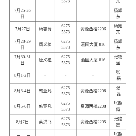
5373
东
7月25-26
杨耀
-
-
-
日
东
6275
杨耀
7月27日
杨睿芳
资源西楼2206
5373
东
7月28-29
6275
杨耀
唐义植
燕园大厦 816
日
5373
东
7月30-31
6275
张牧
唐义植
燕园大厦 816
日
5373
涵
张
8月1-2日
-
-
-
磊
6275
张
8月3-4日
韩亚凡
资源西楼2208
5373
磊
6275
张路
8月5-6日
韩亚凡
资源西楼2208
5373
霞
6275
张路
8月7日
蔡洪飞
资源西楼2205
5373
霞
张路