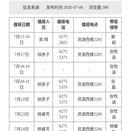
招贤纳士
信息来源: 发布时间:2026-07-06 浏览量:
396
联系我们
值班人
值班电
带班
值班日期
值班地点
员
话
领导
学生
7月13-16
6275
崔
高
晴
资源西楼2205
日
2822
斌
校友
6275
张牧
7月17日
徐彦子
资源西楼2205
5373
涵
7月18-19
张牧
-
-
-
日
涵
7月20-21
6275
张
徐彦子
资源西楼2205
日
5373
磊
6275
张牧
7月22日
徐彦子
资源西楼2205
5373
涵
6275
张牧
7月23日
杨睿芳
资源西楼2206
5373
涵
6275
杨耀
7月24日
杨睿芳
资源西楼2206