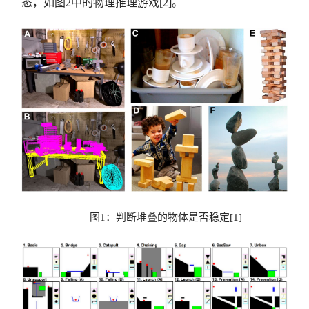
态，如图2中的物理推理游戏[2]。
图1：判断堆叠的物体是否稳定[1]