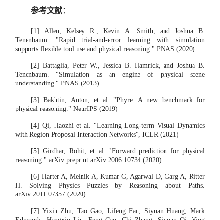
参考文献
：
[1] Allen, Kelsey R., Kevin A. Smith, and Joshua B.
Tenenbaum. "Rapid trial-and-error learning with simulation
supports flexible tool use and physical reasoning."
PNAS
(2020)
[2] Battaglia, Peter W., Jessica B. Hamrick, and Joshua B.
Tenenbaum. "Simulation as an engine of physical scene
understanding."
PNAS
(2013)
[3] Bakhtin, Anton, et al. "Phyre: A new benchmark for
physical reasoning."
NeurIPS
(2019)
[4] Qi, Haozhi et al. "Learning Long-term Visual Dynamics
with Region Proposal Interaction Networks",
ICLR
(2021)
[5] Girdhar, Rohit, et al. "Forward prediction for physical
reasoning." arXiv preprint arXiv:2006.10734 (2020)
[6] Harter A, Melnik A, Kumar G, Agarwal D, Garg A, Ritter
H. Solving Physics Puzzles by Reasoning about Paths.
arXiv:2011.07357 (2020)
[7] Yixin Zhu, Tao Gao, Lifeng Fan, Siyuan Huang, Mark
Edmonds, Hangxin Liu, Feng Gao, Chi Zhang, Siyuan Qi, Ying