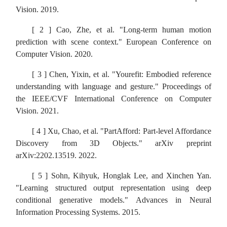
Vision
. 2019.
[ 2 ] Cao, Zhe, et al. "Long-term human motion
prediction with scene context."
European Conference on
Computer Vision
. 2020.
[ 3 ] Chen, Yixin, et al. "Yourefit: Embodied reference
understanding with language and gesture."
Proceedings of
the IEEE/CVF International Conference on Computer
Vision.
2021.
[ 4 ] Xu, Chao, et al. "PartAfford: Part-level Affordance
Discovery from 3D Objects." arXiv preprint
arXiv:2202.13519. 2022.
[ 5 ] Sohn, Kihyuk, Honglak Lee, and Xinchen Yan.
"Learning structured output representation using deep
conditional generative models."
Advances in Neural
Information Processing Systems
. 2015.