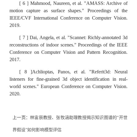
[ 6 ] Mahmood, Naureen, et al. "AMASS: Archive of
motion capture as surface shapes."
Proceedings of the
IEEE/CVF International Conference on Computer Vision.
2019.
[ 7 ] Dai, Angela, et al. "Scannet: Richly-annotated 3d
reconstructions of indoor scenes."
Proceedings of the IEEE
Conference on Computer Vision and Pattern Recognition.
2017.
[ 8 ]Achlioptas, Panos, et al. "Referit3d: Neural
listeners for fine-grained 3d object identification in real-
world scenes."
European Conference on Computer Vision.
2020.
上一页：
林宙辰教授、张牧涵助理教授揭示知识图谱的“开世
界假设”如何影响模型评估