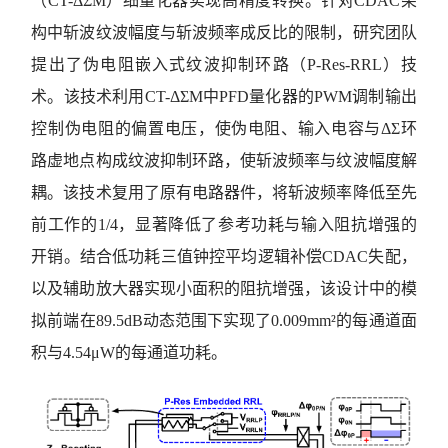
（CT-ΔΣM）细量化器实现高精度转换。针对CDAC架
构中斩波纹波幅度与斩波频率成反比的限制，研究团队
提出了伪电阻嵌入式纹波抑制环路（P-Res-RRL）技
术。该技术利用CT-ΔΣM中PFD量化器的PWM调制输出
控制伪电阻的偏置电压，使伪电阻、输入电容与ΔΣ环
路虚地点构成纹波抑制环路，使斩波频率与纹波幅度解
耦。该技术复用了原有电路器件，将斩波频率降低至先
前工作的1/4，显著降低了参考功耗与输入阻抗增强的
开销。结合低功耗三值钟控平均逻辑补偿CDAC失配，
以及辅助放大器实现小面积的阻抗增强，该设计中的模
拟前端在89.5dB动态范围下实现了0.009mm²的每通道面
积与4.54μW的每通道功耗。