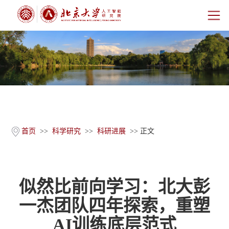
首页
研究院概况
师资团队
科学研究
首页
>>
科学研究
>>
科研进展
>> 正文
科研基地
似然比前向学习：北大彭
新闻公告
一杰团队四年探索，重塑
人才培养
AI训练底层范式