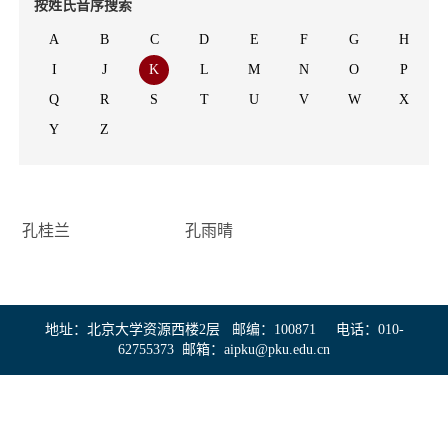
按姓氏音序搜索
招贤纳士
A
B
C
D
E
F
G
H
联系我们
I
J
K
L
M
N
O
P
Q
R
S
T
U
V
W
X
学生
Y
Z
校友
孔桂兰
孔雨晴
地址：北京大学资源西楼2层 邮编：100871 电话：010-
62755373 邮箱：aipku@pku.edu.cn