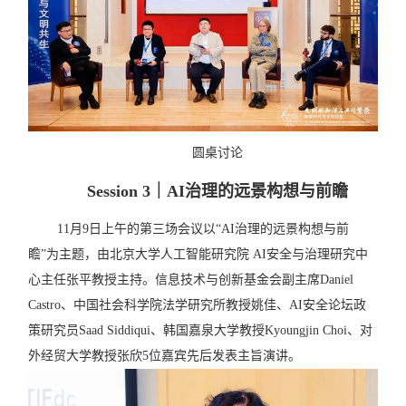
圆桌讨论
Session 3
｜AI治理的远景构想与前瞻
11
月
9
日上午的第三场会议以
“AI
治理的远景构想与前
瞻
”
为主题，由北京大学人工智能研究院
AI
安全与治理研究中
心主任张平教授主持。信息技术与创新基金会副主席
Daniel
Castro
、中国社会科学院法学研究所教授姚佳、
AI
安全论坛政
策研究员
Saad Siddiqui
、韩国嘉泉大学教授
Kyoungjin Choi
、对
外经贸大学教授张欣
5
位嘉宾先后发表主旨演讲。