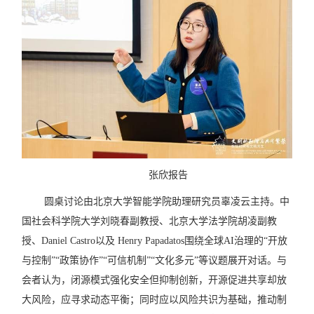
张欣报告
圆桌讨论由北京大学智能学院助理研究员辜凌云主持。中
国社会科学院大学刘晓春副教授、北京大学法学院胡凌副教
授、
Daniel Castro
以及
Henry Papadatos
围绕全球
AI
治理的
“
开放
与控制
”“
政策协作
”“
可信机制
”“
文化多元
”
等议题展开对话。与
会者认为，闭源模式强化安全但抑制创新，开源促进共享却放
大风险，应寻求动态平衡；同时应以风险共识为基础，推动制