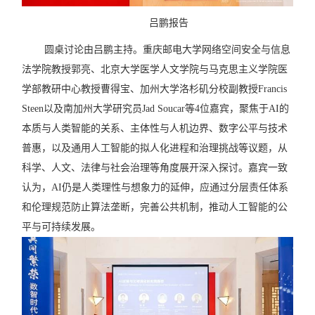
吕鹏报告
圆桌讨论由吕鹏主持。重庆邮电大学网络空间安全与信息
法学院教授郭亮、北京大学医学人文学院与马克思主义学院医
学部教研中心教授曹得宝、加州大学洛杉矶分校副教授
Francis
Steen
以及南加州大学研究员
Jad Soucar
等
4
位嘉宾，聚焦于
AI
的
本质与人类智能的关系、主体性与人机边界、数字公平与技术
普惠，以及通用人工智能的拟人化进程和治理挑战等议题，从
科学、人文、法律与社会治理等角度展开深入探讨。嘉宾一致
认为，
AI
仍是人类理性与想象力的延伸，应通过分层责任体系
和伦理规范防止算法垄断，完善公共机制，推动人工智能的公
平与可持续发展。