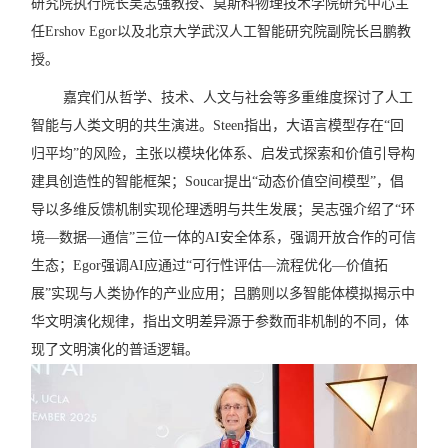
研究院执行院长吴志强教授
、
莫斯科物理技术学院研究中心主
任
Ershov Egor
以及
北京大学武汉人工智能研究院副院长吕鹏教
授
。
嘉宾们从哲学、技术、人文与社会等多重维度探讨了人工
智能与人类文明的共生演进。
Steen
指出，大语言模型存在
“
回
归平均
”
的风险，主张以模块化体系、启发式探索和价值引导构
建具创造性的智能框架；
Soucar
提出
“
动态价值空间模型
”
，倡
导以多维反馈机制实现伦理透明与共生发展；吴志强介绍了
“
环
境
—
数据
—
通信
”
三位一体的
AI
安全体系，强调开放合作的可信
生态；
Egor
强调
AI
应通过
“
可行性评估
—
流程优化
—
价值拓
展
”
实现与人类协作的产业应用；吕鹏则以多智能体模拟揭示中
华文明演化规律，指出文明差异源于参数而非机制的不同，体
现了文明演化的普适逻辑。