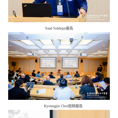
Saad Siddiqui
报告
Kyoungjin Choi
视频报告