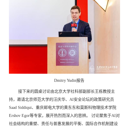
Dmitry Yudin
报告
接下来的圆桌讨
论由北京大学社科部副部长王栋教授主
持，邀请北京师范大学的汪庆华、
AI
安全论坛的政策研究员
Saad Siddiqui
、重庆邮电大学的黄东东和莫斯科物理技术学院
Ershov Egor
等专家，展开热烈而深入的思辨。
讨论聚焦于
AI
对
社会结构的重塑、责任与普惠发展的平衡、国际合作机制建设