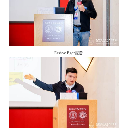
Ershov Egor
报告