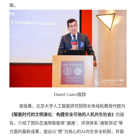
架。
Daniel Castro
致辞
紧接着，
北京大学人工智能研究院院长朱纯松教授作题为
《智能时代的文明演化：构建安全可信的人机共生社会》
的报
告，介绍了团
队在通用智能体
“
通通
”
、评测体系
“
通智测试
”
等
方面的最新成果，提出以
“
德
”
为核心的
AI
内生安全机制，并倡