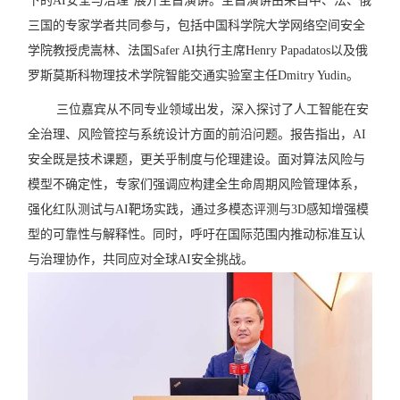
下的
AI
安全与治理
”
展开主旨演讲。主旨演讲由来自中、法、俄
三国的专家学者共同参与，包括中国科学院大学网络空间安全
学院教授虎嵩林、法国
Safer AI
执行主席
Henry Papadatos
以及俄
罗斯莫斯科物理技术学院智能交通实验室主任
Dmitr
y Yudin
。
三位嘉宾从不同专业领域出发，深入探讨了人工智能在安
全治理、风险管控与系统设计方面的前沿问题。报告指出，
AI
安全既是技术课题，更关乎制度与伦理建设。面对算法风险与
模型不确定性，专家们强调应构建全生命周期风险管理体系，
强化红队测试与
AI
靶场实践，通过多模态评测与
3D
感知增强模
型的可靠性与解释性。同时，呼吁在国际范围内推动标准互认
与治理协作，共同应对全球
AI
安全挑战。